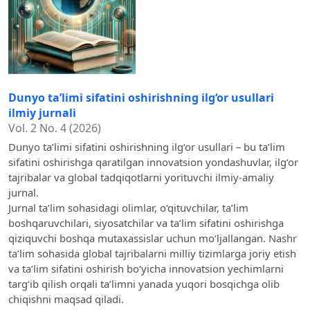
Dunyo ta’limi sifatini oshirishning ilg‘or usullari
ilmiy jurnali
Vol. 2 No. 4 (2026)
Dunyo ta’limi sifatini oshirishning ilg‘or usullari – bu ta’lim
sifatini oshirishga qaratilgan innovatsion yondashuvlar, ilg‘or
tajribalar va global tadqiqotlarni yorituvchi ilmiy-amaliy
jurnal.
Jurnal ta’lim sohasidagi olimlar, o‘qituvchilar, ta’lim
boshqaruvchilari, siyosatchilar va ta’lim sifatini oshirishga
qiziquvchi boshqa mutaxassislar uchun mo‘ljallangan. Nashr
ta’lim sohasida global tajribalarni milliy tizimlarga joriy etish
va ta’lim sifatini oshirish bo‘yicha innovatsion yechimlarni
targ‘ib qilish orqali ta’limni yanada yuqori bosqichga olib
chiqishni maqsad qiladi.