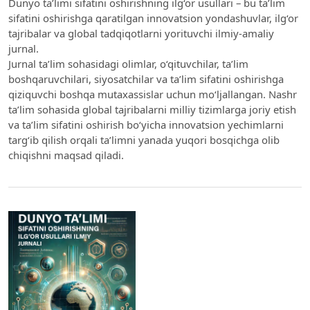
Dunyo ta’limi sifatini oshirishning ilg‘or usullari – bu ta’lim
sifatini oshirishga qaratilgan innovatsion yondashuvlar, ilg‘or
tajribalar va global tadqiqotlarni yorituvchi ilmiy-amaliy
jurnal.
Jurnal ta’lim sohasidagi olimlar, o‘qituvchilar, ta’lim
boshqaruvchilari, siyosatchilar va ta’lim sifatini oshirishga
qiziquvchi boshqa mutaxassislar uchun mo‘ljallangan. Nashr
ta’lim sohasida global tajribalarni milliy tizimlarga joriy etish
va ta’lim sifatini oshirish bo‘yicha innovatsion yechimlarni
targ‘ib qilish orqali ta’limni yanada yuqori bosqichga olib
chiqishni maqsad qiladi.