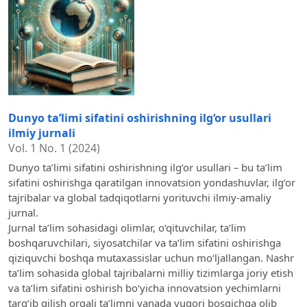
Dunyo ta’limi sifatini oshirishning ilg‘or usullari
ilmiy jurnali
Vol. 1 No. 1 (2024)
Dunyo ta’limi sifatini oshirishning ilg‘or usullari – bu ta’lim
sifatini oshirishga qaratilgan innovatsion yondashuvlar, ilg‘or
tajribalar va global tadqiqotlarni yorituvchi ilmiy-amaliy
jurnal.
Jurnal ta’lim sohasidagi olimlar, o‘qituvchilar, ta’lim
boshqaruvchilari, siyosatchilar va ta’lim sifatini oshirishga
qiziquvchi boshqa mutaxassislar uchun mo‘ljallangan. Nashr
ta’lim sohasida global tajribalarni milliy tizimlarga joriy etish
va ta’lim sifatini oshirish bo‘yicha innovatsion yechimlarni
targ‘ib qilish orqali ta’limni yanada yuqori bosqichga olib