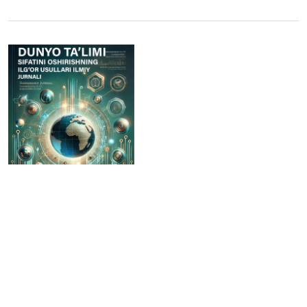
Dunyo ta’limi sifatini oshirishning ilg‘or usullari
ilmiy jurnali
Vol. 2 No. 5 (2026)
Dunyo ta’limi sifatini oshirishning ilg‘or usullari – bu ta’lim
sifatini oshirishga qaratilgan innovatsion yondashuvlar, ilg‘or