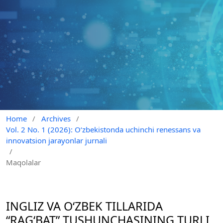
Home
/
Archives
/
Vol. 2 No. 1 (2026): O‘zbekistonda uchinchi renessans va
innovatsion jarayonlar jurnali
/
Maqolalar
INGLIZ VA O‘ZBEK TILLARIDA
“RAG‘BAT” TUSHUNCHASINING TURLI