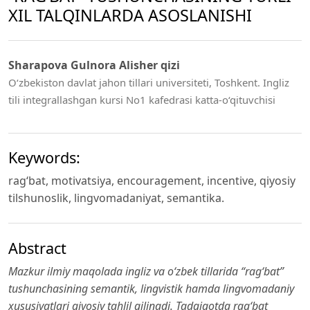
XIL TALQINLARDA ASOSLANISHI
Sharapova Gulnora Alisher qizi
O‘zbekiston davlat jahon tillari universiteti, Toshkent. Ingliz
tili integrallashgan kursi No1 kafedrasi katta-o‘qituvchisi
Keywords:
rag‘bat, motivatsiya, encouragement, incentive, qiyosiy
tilshunoslik, lingvomadaniyat, semantika.
Abstract
Mazkur ilmiy maqolada ingliz va o‘zbek tillarida “rag‘bat”
tushunchasining semantik, lingvistik hamda lingvomadaniy
xususiyatlari qiyosiy tahlil qilinadi. Tadqiqotda rag‘bat