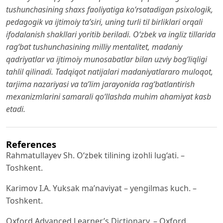
tushunchasining shaxs faoliyatiga ko‘rsatadigan psixologik,
pedagogik va ijtimoiy ta’siri, uning turli til birliklari orqali
ifodalanish shakllari yoritib beriladi. O‘zbek va ingliz tillarida
rag‘bat tushunchasining milliy mentalitet, madaniy
qadriyatlar va ijtimoiy munosabatlar bilan uzviy bog‘liqligi
tahlil qilinadi. Tadqiqot natijalari madaniyatlararo muloqot,
tarjima nazariyasi va ta’lim jarayonida rag‘batlantirish
mexanizmlarini samarali qo‘llashda muhim ahamiyat kasb
etadi.
References
Rahmatullayev Sh. O‘zbek tilining izohli lug‘ati. –
Toshkent.
Karimov I.A. Yuksak ma’naviyat – yengilmas kuch. –
Toshkent.
Oxford Advanced Learner’s Dictionary. – Oxford