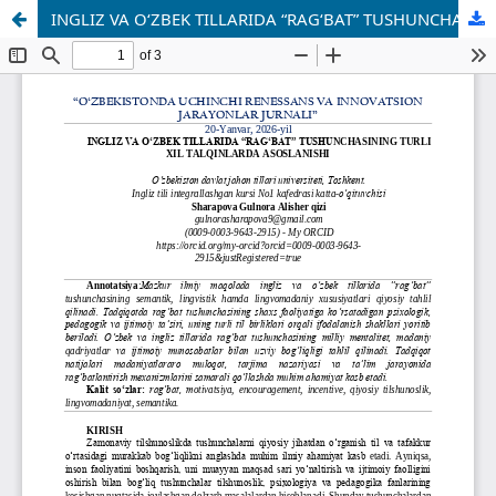
INGLIZ VA O‘ZBEK TILLARIDA “RAG‘BAT” TUSHUNCHASINING TURLI XIL TALQINLARDA ASOSLANISHI