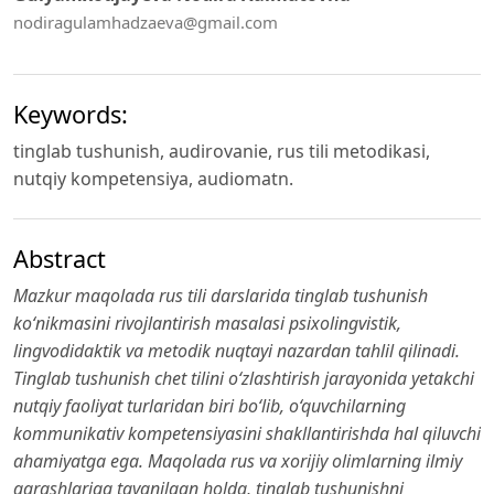
nodiragulamhadzaeva@gmail.com
Keywords:
tinglab tushunish, audirovanie, rus tili metodikasi,
nutqiy kompetensiya, audiomatn.
Abstract
Mazkur maqolada rus tili darslarida tinglab tushunish
ko‘nikmasini rivojlantirish masalasi psixolingvistik,
lingvodidaktik va metodik nuqtayi nazardan tahlil qilinadi.
Tinglab tushunish chet tilini o‘zlashtirish jarayonida yetakchi
nutqiy faoliyat turlaridan biri bo‘lib, o‘quvchilarning
kommunikativ kompetensiyasini shakllantirishda hal qiluvchi
ahamiyatga ega. Maqolada rus va xorijiy olimlarning ilmiy
qarashlariga tayanilgan holda, tinglab tushunishni