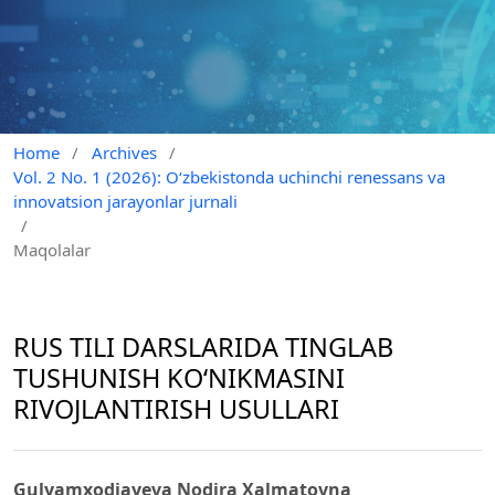
Home
/
Archives
/
Vol. 2 No. 1 (2026): O‘zbekistonda uchinchi renessans va
innovatsion jarayonlar jurnali
/
Maqolalar
RUS TILI DARSLARIDA TINGLAB
TUSHUNISH KO‘NIKMASINI
RIVOJLANTIRISH USULLARI
Gulyamxodjayeva Nodira Xalmatovna