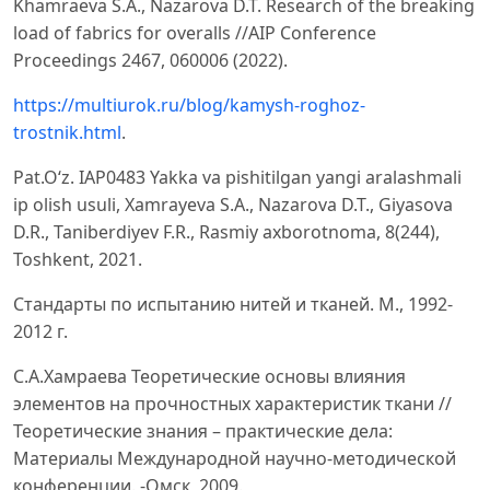
Khamraeva S.A., Nazarova D.T. Research of the breaking
load of fabrics for overalls //AIP Conference
Proceedings 2467, 060006 (2022).
https://multiurok.ru/blog/kamysh-roghoz-
trostnik.html
.
Pat.O‘z. IAP0483 Yakka va pishitilgan yangi aralashmali
ip olish usuli, Xamrayeva S.A., Nazarova D.T., Giyasova
D.R., Taniberdiyev F.R., Rasmiy axborotnoma, 8(244),
Toshkent, 2021.
Стандарты по испытанию нитей и тканей. М., 1992-
2012 г.
С.А.Хамраева Теоретические основы влияния
элементов на прочностных характеристик ткани //
Теоретические знания – практические дела:
Материалы Международной научно-методической
конференции. -Омск, 2009.