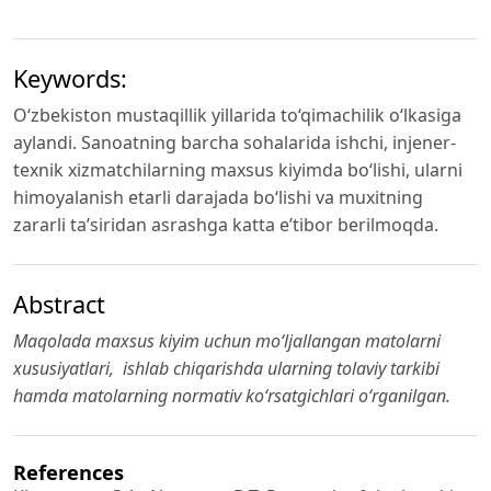
Keywords:
O‘zbekiston mustaqillik yillarida to‘qimachilik o‘lkasiga
aylandi. Sanoatning barcha sohalarida ishchi, injener-
texnik xizmatchilarning maxsus kiyimda bo‘lishi, ularni
himoyalanish еtarli darajada bo‘lishi va muxitning
zararli ta’siridan asrashga katta e’tibor berilmoqda.
Abstract
Maqolada maxsus kiyim uchun mo‘ljallangan matolarni
xususiyatlari, ishlab chiqarishda ularning tolaviy tarkibi
hamda matolarning normativ ko‘rsatgichlari o‘rganilgan.
References