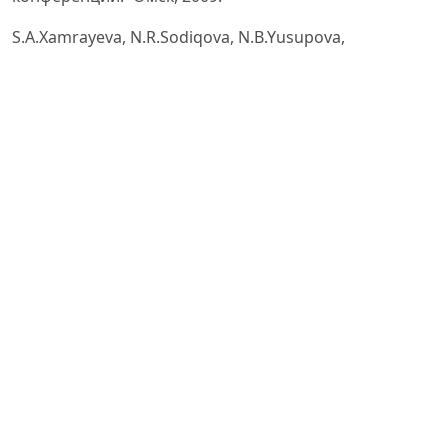
S.A.Xamrayeva, N.R.Sodiqova, N.B.Yusupova,
D.T.Nazarova. “Maxsus to‘qimalarning ishqalanishga
chidamliligi xususiyatini tahlili” / Namangan muxandislik
texnologiyasi instituti “Paxta, to‘qimachilik va еngil
sanoat mahsulotlari sifatini ta’minlashning zamonaviy
konsepsiyalari” ilmiy amaliy konferensiya 1-qism,
Toshkent, 2021.