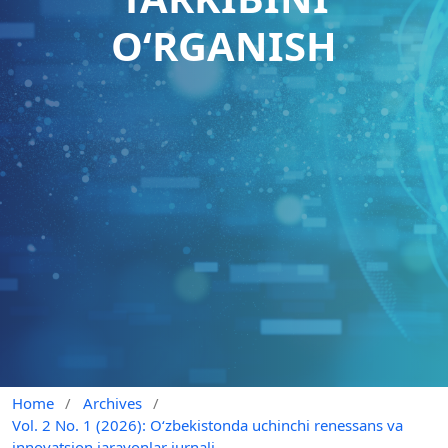
O‘RGANISH
Home
/
Archives
/
Vol. 2 No. 1 (2026): O‘zbekistonda uchinchi renessans va
innovatsion jarayonlar jurnali