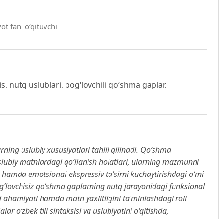
t fani o‘qituvchi
is, nutq uslublari, bog‘lovchili qo‘shma gaplar,
ing uslubiy xususiyatlari tahlil qilinadi. Qo‘shma
-uslubiy matnlardagi qo‘llanish holatlari, ularning mazmunni
sh hamda emotsional-ekspressiv ta’sirni kuchaytirishdagi o‘rni
bog‘lovchisiz qo‘shma gaplarning nutq jarayonidagi funksional
gi ahamiyati hamda matn yaxlitligini ta’minlashdagi roli
lar o‘zbek tili sintaksisi va uslubiyatini o‘qitishda,