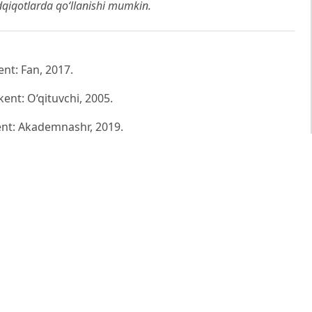
adqiqotlarda qo‘llanishi mumkin.
ent: Fan, 2017.
ent: O‘qituvchi, 2005.
kent: Akademnashr, 2019.
96.
share
mail
print