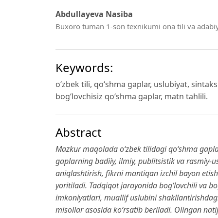
Abdullayeva Nasiba
Buxoro tuman 1-son texnikumi ona tili va adabiyo
Keywords:
o‘zbek tili, qo‘shma gaplar, uslubiyat, sintaks
bog‘lovchisiz qo‘shma gaplar, matn tahlili.
Abstract
Mazkur maqolada o‘zbek tilidagi qo‘shma gaplarn
gaplarning badiiy, ilmiy, publitsistik va rasmiy
aniqlashtirish, fikrni mantiqan izchil bayon eti
yoritiladi. Tadqiqot jarayonida bog‘lovchili va 
imkoniyatlari, muallif uslubini shakllantirishda
misollar asosida ko‘rsatib beriladi. Olingan natija