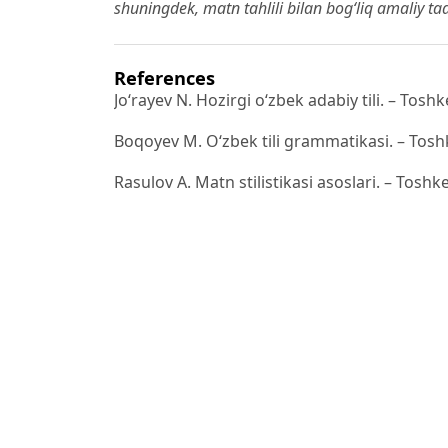
shuningdek, matn tahlili bilan bog‘liq amaliy t
References
Jo‘rayev N. Hozirgi o‘zbek adabiy tili. – Toshk
Boqoyev M. O‘zbek tili grammatikasi. – Toshk
Rasulov A. Matn stilistikasi asoslari. – Tosh
G‘ulomov A. Til va uslub. – Toshkent: Fan, 19
tweet
share
share