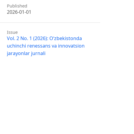
Published
2026-01-01
Issue
Vol. 2 No. 1 (2026): O‘zbekistonda
uchinchi renessans va innovatsion
jarayonlar jurnali
Section
Maqolalar
share
share