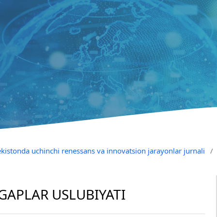
ekistonda uchinchi renessans va innovatsion jarayonlar jurnali
/
 GAPLAR USLUBIYATI