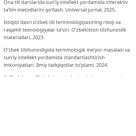
Ona tili darslarida sun’iy intellekt yordamida interaktiv
ta’lim metodlarini qo‘llash. Universal jurnal, 2025.
Istiqlol davri o‘zbek tili terminologiyasining rivoji va
raqamli texnologiyalar ta’siri. O‘zbekiston tilshunoslik
materiallari, 2023.
O‘zbek tilshunosligida terminologik me’yor masalasi va
sun’iy intellekt yordamida standartlashtirish
imkoniyatlari. Ilmiy tadqiqotlar to‘plami, 2024.
H. Dadaboev. O‘zbek terminologiyasining zamonaviy
rivojlanish yo‘nalishlari va raqamli resurslar.
Monografiya, 2024.
Terminologiyani tartibga solish va standartlashtirish
masalasi: raqamli davr talablari. Elektron ilmiy maqola,
2024.
Zamonaviy tilshunoslik terminlarining izohli lug‘ati va