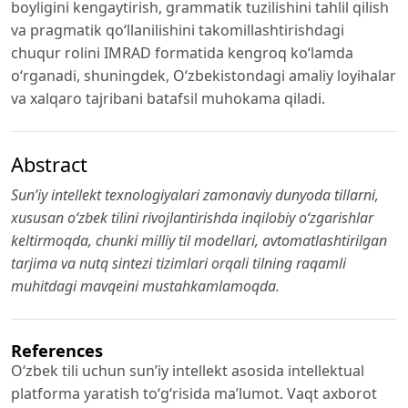
boyligini kengaytirish, grammatik tuzilishini tahlil qilish
va pragmatik qo‘llanilishini takomillashtirishdagi
chuqur rolini IMRAD formatida kengroq ko‘lamda
o‘rganadi, shuningdek, O‘zbekistondagi amaliy loyihalar
va xalqaro tajribani batafsil muhokama qiladi.
Abstract
Sun’iy intellekt texnologiyalari zamonaviy dunyoda tillarni,
xususan o‘zbek tilini rivojlantirishda inqilobiy o‘zgarishlar
keltirmoqda, chunki milliy til modellari, avtomatlashtirilgan
tarjima va nutq sintezi tizimlari orqali tilning raqamli
muhitdagi mavqeini mustahkamlamoqda.
References
O‘zbek tili uchun sun’iy intellekt asosida intellektual
platforma yaratish to‘g‘risida ma’lumot. Vaqt axborot