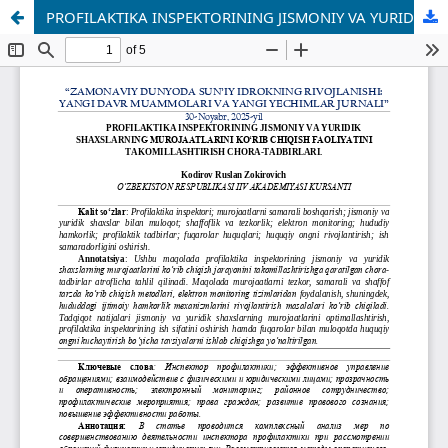
PROFILAKTIKA INSPEKTORINING JISMONIY VA YURIDIK SHAXSLARNING MUROJAATLARINI KOʻRIB CHIQISH FAOLIYATINI TAKOMILLASHTIRISH CHORA-TADBIRLARI.