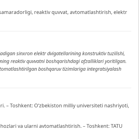
samaradorligi, reaktiv quvvat, avtomatlashtirish, elektr
igan sinxron elektr dvigatellarining konstruktiv tuzilishi,
ning reaktiv quvvatni boshqarishdagi afzalliklari yoritilgan.
tomatlashtirilgan boshqaruv tizimlariga integratsiyalash
. – Toshkent: O‘zbekiston milliy universiteti nashriyoti,
ihozlari va ularni avtomatlashtirish. – Toshkent: TATU