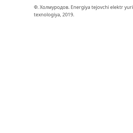
Ф. Холмуродов. Energiya tejovchi elektr yur
texnologiya, 2019.
Кузнецов В.Н., Орлов А.А. Электрические
2018.
Popov I., Ivanov P. Electric Drives and Auto
ISO 5199:2021. Technical specification for
construction.
IEC 60034-1:2017. Rotating electrical machi
T. Nishimura, K. Watanabe. Synchronous Mo
Systems. – IEEE Transactions on Industrial Ap
O‘zbekiston Respublikasi Energetika vazirlig
2025. – Toshkent, 2023.
Karimov A., Yusupov D. Nasos stansiyalarida s