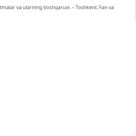
itmalar va ularning boshqaruvi. – Toshkent: Fan va
 машины: Синхронные двигатели. – Москва: Энергия,
mation in Pumping Systems. – Springer, 2020.
 centrifugal pumps — Class II pumps — Design and
nes – Part 1: Rating and performance.
tor Control and Energy Efficiency in Water Pumping
plications, Vol. 56, No. 4, 2022.
i. Sanoatda energiya samaradorligini oshirish dasturi
inxron elektr dvigatellarning qo‘llanilishi va ularning