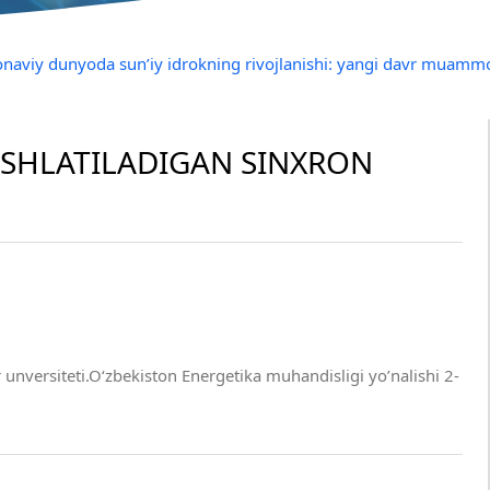
onaviy dunyoda sun’iy idrokning rivojlanishi: yangi davr muammo
ISHLATILADIGAN SINXRON
unversiteti.O‘zbekiston Energetika muhandisligi yo’nalishi 2-