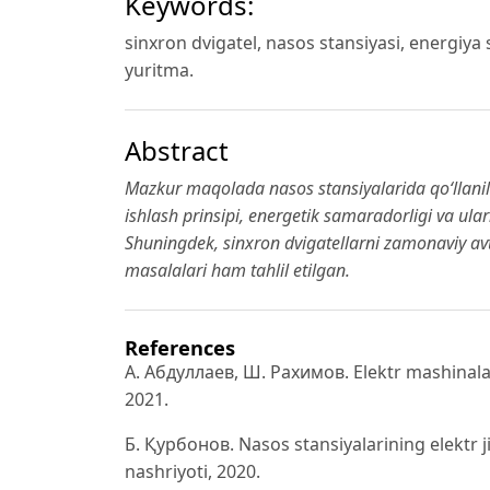
Keywords:
sinxron dvigatel, nasos stansiyasi, energiya 
yuritma.
Abstract
Mazkur maqolada nasos stansiyalarida qo‘llanilad
ishlash prinsipi, energetik samaradorligi va ular
Shuningdek, sinxron dvigatellarni zamonaviy av
masalalari ham tahlil etilgan.
References
А. Абдуллаев, Ш. Рахимов. Elektr mashinalari
2021.
Б. Қурбонов. Nasos stansiyalarining elektr j
nashriyoti, 2020.