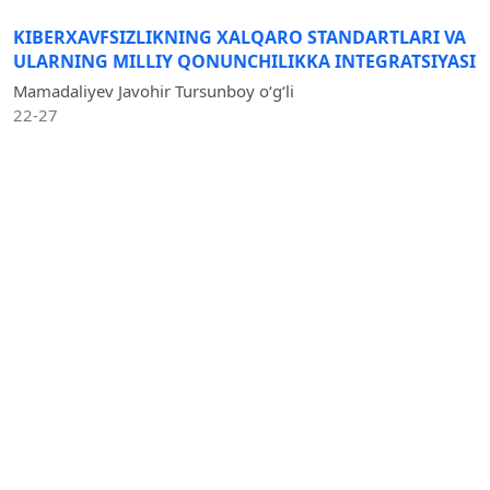
KIBERXAVFSIZLIKNING XALQARO STANDARTLARI VA
ULARNING MILLIY QONUNCHILIKKA INTEGRATSIYASI
Mamadaliyev Javohir Tursunboy oʻgʻli
22-27
DOWNLOAD
KIBERXAVFSIZLIKNING HUQUQIY ASOSLARI VA
XALQARO STANDARTLAR
Mamadaliyev Javohir Tursunboy oʻgʻli, Iminov Abdurasul
Abdulatipovich
28-33
DOWNLOAD
PRESCRIPTIONS AND DRUGS
Asatullayev Rustamjon Baxtiyarovich, Rustamov Dostonjon