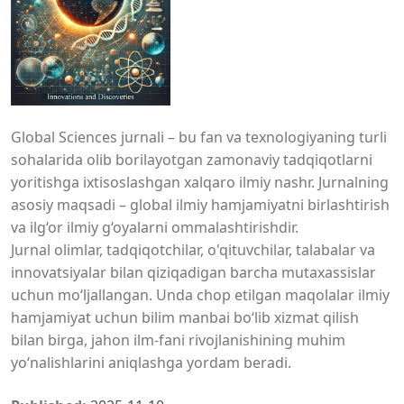
Global Sciences jurnali – bu fan va texnologiyaning turli
sohalarida olib borilayotgan zamonaviy tadqiqotlarni
yoritishga ixtisoslashgan xalqaro ilmiy nashr. Jurnalning
asosiy maqsadi – global ilmiy hamjamiyatni birlashtirish
va ilg‘or ilmiy g‘oyalarni ommalashtirishdir.
Jurnal olimlar, tadqiqotchilar, o'qituvchilar, talabalar va
innovatsiyalar bilan qiziqadigan barcha mutaxassislar
uchun mo‘ljallangan. Unda chop etilgan maqolalar ilmiy
hamjamiyat uchun bilim manbai bo‘lib xizmat qilish
bilan birga, jahon ilm-fani rivojlanishining muhim
yo‘nalishlarini aniqlashga yordam beradi.