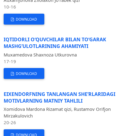
Adxamjonova Zilolaxon Jo'rabek qizi
10-16
DOWNLOAD
IQTIDORLI O‘QUVCHILAR BILAN TO‘GARAK
MASHG’ULOTLARINING AHAMIYATI
Muxamedova Shaxnoza Utkurovna
17-19
DOWNLOAD
EIXENDORFNING TANLANGAN SHE’RLARIDAGI
MOTIVLARNING MATNIY TAHLILI
Xomidova Mardona Rizamat qizi, Rustamov Orifjon
Mirzakulovich
20-26
DOWNLOAD