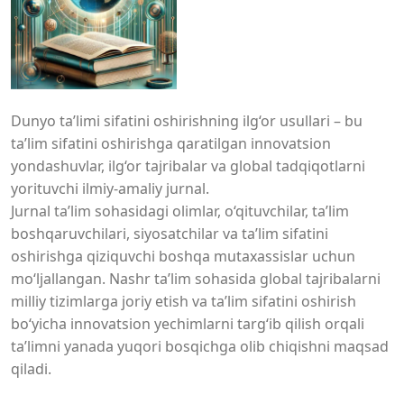
Dunyo ta’limi sifatini oshirishning ilg‘or usullari – bu
ta’lim sifatini oshirishga qaratilgan innovatsion
yondashuvlar, ilg‘or tajribalar va global tadqiqotlarni
yorituvchi ilmiy-amaliy jurnal.
Jurnal ta’lim sohasidagi olimlar, o‘qituvchilar, ta’lim
boshqaruvchilari, siyosatchilar va ta’lim sifatini
oshirishga qiziquvchi boshqa mutaxassislar uchun
mo‘ljallangan. Nashr ta’lim sohasida global tajribalarni
milliy tizimlarga joriy etish va ta’lim sifatini oshirish
bo‘yicha innovatsion yechimlarni targ‘ib qilish orqali
ta’limni yanada yuqori bosqichga olib chiqishni maqsad
qiladi.