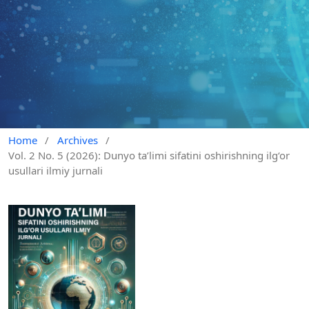
Home
/
Archives
/
Vol. 2 No. 5 (2026): Dunyo ta’limi sifatini oshirishning ilg‘or
usullari ilmiy jurnali